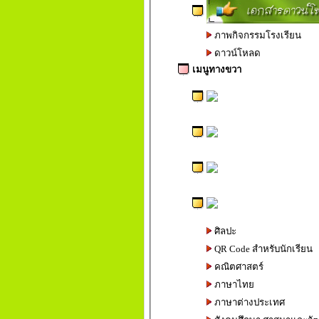
เอกสารดาวน์โ
ภาพกิจกรรมโรงเรียน
ดาวน์โหลด
เมนูทางขวา
ศิลปะ
QR Code สำหรับนักเรียน
คณิตศาสตร์
ภาษาไทย
ภาษาต่างประเทศ