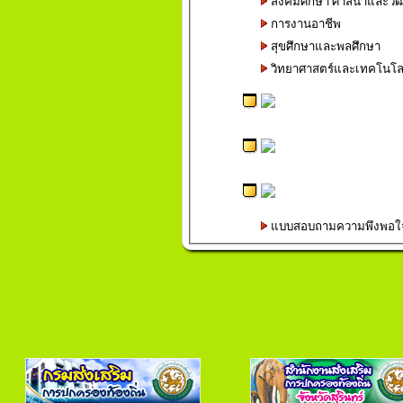
สังคมศึกษา ศาสนาและวั
การงานอาชีพ
สุขศึกษาและพลศึกษา
วิทยาศาสตร์และเทคโนโล
แบบสอบถามความพึงพอใจต