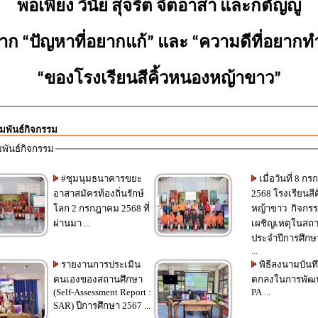
พอเพียง วินัย สุจริต จิตอาสา และกตัญญู
าก
“
ปัญหาที่อยากแก้
”
และ
“
ความดีที่อยากท
“
ของโรงเรียนสีคิ้วหนองหญ้าขาว
”
มพันธ์กิจกรรม
พันธ์กิจกรรม
#ชุมนุมธนาคารขยะ
เมื่อวันที่ 8 ก
อาสาสมัครท้องถิ่นรักษ์
2568 โรงเรียนสีคิ้วหนอง
โลก 2 กรกฎาคม 2568 ที่
หญ้าขาว กิจกร
ผ่านมา ...
เผชิญเหตุในสถ
ประจำปีการศึกษ
...
รายงานการประเมิน
พิธีลงนามบันทึ
ตนเองของสถานศึกษา
ตกลงในการพัฒ
(Self-Assessment Report :
PA ...
SAR) ปีการศึกษา 2567 ...