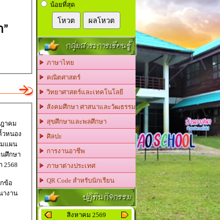
น้อยที่สุด
โหวต
ผลโหวต
ำ
”
กลุ่มสาระการเรียนรู้
ภาษาไทย
คณิตศาสตร์
วิทยาศาสตร์และเทคโนโลยี
สังคมศึกษา ศาสนาและวัฒธรรม
สุขศึกษาและพลศึกษา
รกฎาคม
ศิลปะ
รมแผน
การงานอาชีพ
านศึกษา
า 2568
ภาษาต่างประเทศ
QR Code สำหรับนักเรียน
กข้อ
ปฏิทินกิจกรรม
นางาน
สิงหาคม 2569