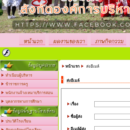
หน้าแรก
ผลงานของเรา
ภาพกิจกรรม
"โรงเ
ข้อมูลบุคลากร
หน้าแรก
ส่งอีเมล์
ทำเนียบผู้บริหาร
ส่งอีเมล์
ข้าราชการครู
พนักงานจ้างเหมาบริการสอน
บุคลากรทางการศึกษา
เรื่อง
ข้อมูลพื้นฐานโรงเรียน
ชื่อผู้ส่ง
ประวัติโรงเรียน
อีเมล์ผู้ส่ง
สัญญาลักษณ์โรงเรียน