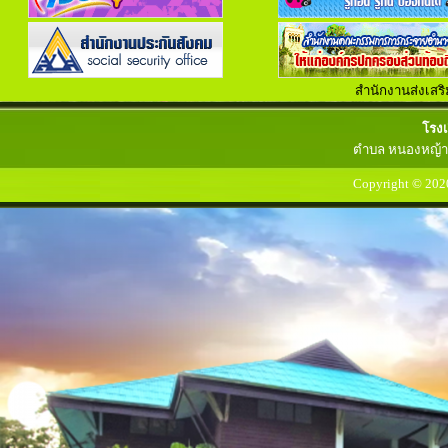
สำนักงานส่งเสร
ขอ
เครดิต
ฟรี
โรงเ
หน่อย
ครับ
ตำบล หนองหญ้าข
สมัคร
ปุ๊บ
รับ
ปั๊บ
ไม่
Copyright © 202
ต้อง
ฝาก
สล็อต
ออนไลน์
เครดิต
โบนัส
ได้
เงิน
จริง
slot938
สล็อต
สล็อต
ออนไลน์
thaicasinobin
แจก
เครดิต
ฟรี
สล็อต
บา
คา
ร่า
คา
สิ
โน
ออนไลน์
JQK41
สล็อต
เครดิต
ฟรี
ไทย
คา
สิ
โน
ออนไลน์
thaibet55
kubet
ไทย