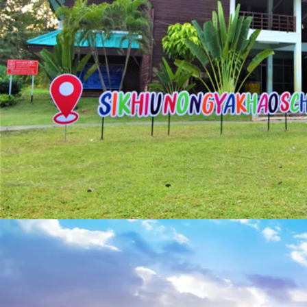
คา
สิ
โน
ออนไลน์
แทง
บอล
ซอ
ค
เกอร์
ลีก
คะแนน
ฟุตบอล
เว็บ
พนัน
อันดับ1
HUC99
เว็บ
ตรง
ไม่
ผ่าน
เอเย่นต์