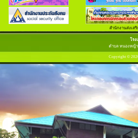
สำนักงานส่งเสร
ขอ
เครดิต
ฟรี
โรงเ
หน่อย
ครับ
ตำบล หนองหญ้าข
สมัคร
ปุ๊บ
รับ
ปั๊บ
ไม่
Copyright © 202
ต้อง
ฝาก
สล็อต
ออนไลน์
เครดิต
โบนัส
ได้
เงิน
จริง
slot938
สล็อต
สล็อต
ออนไลน์
thaicasinobin
แจก
เครดิต
ฟรี
สล็อต
บา
คา
ร่า
คา
สิ
โน
ออนไลน์
JQK41
สล็อต
เครดิต
ฟรี
ไทย
คา
สิ
โน
ออนไลน์
thaibet55
kubet
ไทย