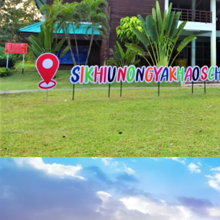
คา
สิ
โน
ออนไลน์
แทง
บอล
ซอ
ค
เกอร์
ลีก
คะแนน
ฟุตบอล
เว็บ
พนัน
อันดับ1
HUC99
เว็บ
ตรง
ไม่
ผ่าน
เอเย่นต์