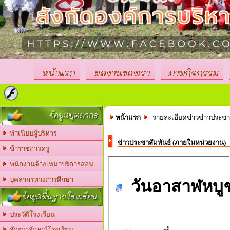
หน้าแรก
ผลงานของเรา
ภาพกิจกรรม
"โร
ข้อมูลบุคลากร
หน้าแรก
รายละเอียดข่าวข่าวประชาส
ทำเนียบผู้บริหาร
ข่าวประชาสัมพันธ์ (ภายในหน่วยงาน)
ข้าราชการครู
พนักงานจ้างเหมาบริการสอน
บุคลากรทางการศึกษา
วันอาสาฬหบู
ข้อมูลพื้นฐานโรงเรียน
ประวัติโรงเรียน
สัญญาลักษณ์โรงเรียน