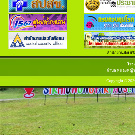
สำนักงานส่งเสร
ขอ
เครดิต
ฟรี
โรงเ
หน่อย
ครับ
ตำบล หนองหญ้าข
สมัคร
ปุ๊บ
รับ
ปั๊บ
ไม่
Copyright © 202
ต้อง
ฝาก
สล็อต
ออนไลน์
เครดิต
โบนัส
ได้
เงิน
จริง
slot938
สล็อต
สล็อต
ออนไลน์
thaicasinobin
แจก
เครดิต
ฟรี
สล็อต
บา
คา
ร่า
คา
สิ
โน
ออนไลน์